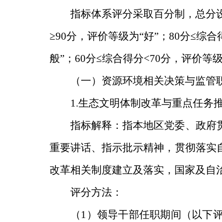
指标体系评分采取百分制，总分
≥90
分，评价等级为
“
好
”
；
80
分
≤
综合
般
”
；
60
分
≤
综合得分
<70
分，评价等
（一）资源环境相关决策与监管
1.
生态文明体制改革与重点任务
指标解释：指本地区党委
、
政府
重要讲话、指示批示精神，贯彻落实
改革相关制度建立及落实，国家及自
评分方法：
（
1
）领导干部任职期间（以下