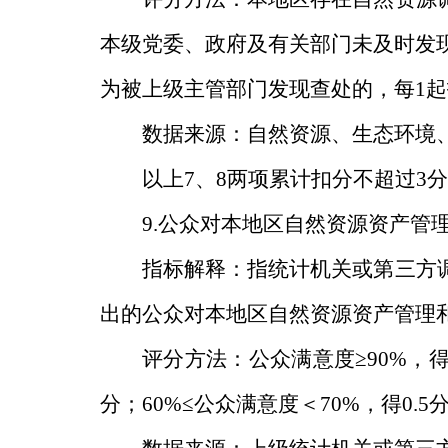
本级党委
、
政府及有关部门未及时发
为被上级主管部门发现查处的，每
1
起
数据来源：自然资源、生态环境
以上
7
、
8
两项累计扣分不超过
3
分
9.
公众对本地区自然资源资产管
指标解释：指统计机关或第三方
出的公众对本地区自然资源资产管理
评分方法：公众满意度
≥90%
，
分；
60%≤
公众满意度＜
70%
，得
0.5