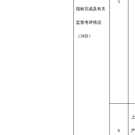
5
指标完成及有关
监督考评情
况
（
34
分）
6