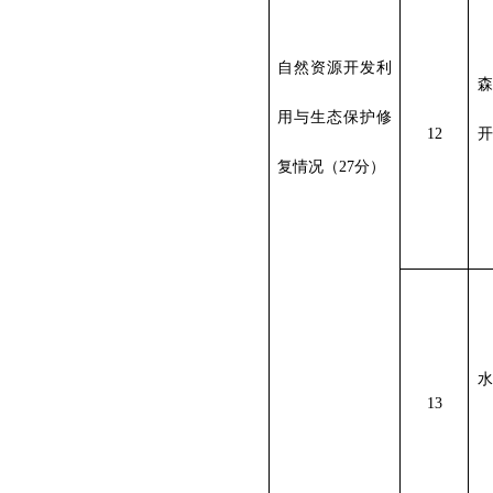
自然资源开发利
森
用与生态保护修
12
开
复情况（
27
分）
水
13