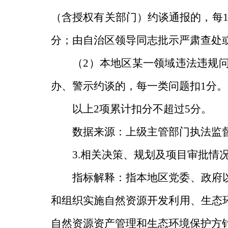
（含授权有关部门）约谈通报的，每
分；由自治区领导同志批示严肃查处
（
2
）本地区某一领域违法违规
办、警示约谈的，每一类问题扣
1
分。
以上
2
项累计扣分不超过
5
分。
数据来源：上级主管部门执法监
3.
相关决策、规划及项目审批情
指标解释：指本地区党委
、
政府
和组织实施自然资源开发利用、生态
自然资源资产管理和生态环境保护方